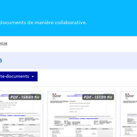
 documents de manière collaborative.
2026
6
rte-documents
iste des documents
PDF
-
158.69 Ko
PDF
-
151.99 Ko