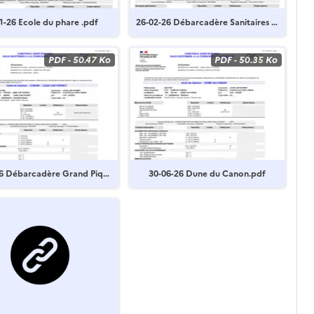
21-01-26 Ecole du phare .pdf
26-02-26 Débarcadère Sanitaires G
rand Piquey.pdf
PDF
-
50.47 Ko
PDF
-
50.35 Ko
6 Débarcadère Grand Piqu
30-06-26 Dune du Canon.pdf