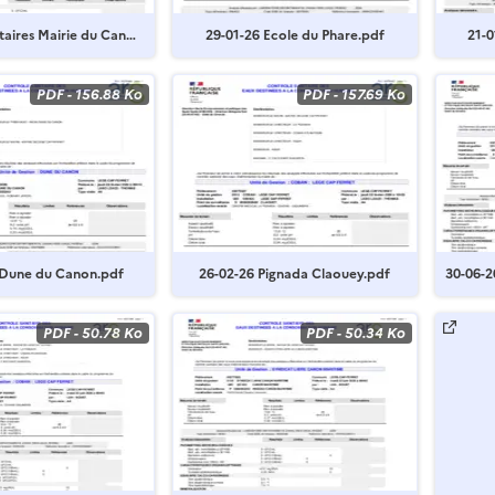
itaires Mairie du Cano
29-01-26 Ecole du Phare.pdf
ey.pdf
PDF
-
156.88 Ko
PDF
-
157.69 Ko
 Dune du Canon.pdf
26-02-26 Pignada Claouey.pdf
30-06-2
ey .pdf
PDF
-
50.78 Ko
PDF
-
50.34 Ko