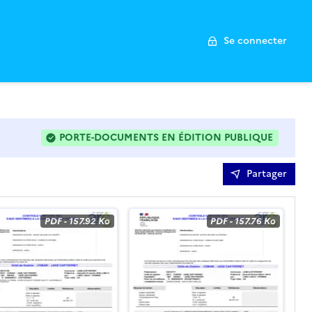
Se connecter
PORTE-DOCUMENTS EN ÉDITION PUBLIQUE
: LES FICHIERS PEUVENT ÊTRE MODIFIÉS DE MANIÈRE 
Partager
PDF
-
157.92 Ko
PDF
-
157.76 Ko