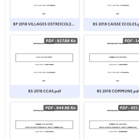
BP 2018 VILLAGES OSTREICOLES.
BS 2018 CAISSE ECOLES.
pdf
PDF
-
927.88 Ko
PDF
-
1
BS 2018 CCAS.pdf
BS 2018 COMMUNE.pd
PDF
-
944.96 Ko
PDF
-
451