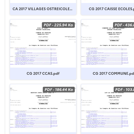
CA 2017 VILLAGES OSTREICOLES.
CG 2017 CAISSE ECOLES.
pdf
PDF
-
225.94 Ko
PDF
-
436.
CG 2017 CCAS.pdf
CG 2017 COMMUNE.pd
PDF
-
186.44 Ko
PDF
-
103.