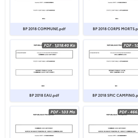
BP 2018 COMMUNE.pdf
BP 2018 CORPS MORTS.p
PDF
-
1,018.40 Ko
PDF
-
1
BP 2018 EAU.pdf
BP 2018 SPIC CAMPING.
PDF
-
1.03 Mo
PDF
-
466