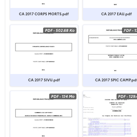
CA 2017 CORPS MORTS.pdf
CA 2017 EAU.pdf
PDF
-
502.68 Ko
PDF
-
1
CA 2017 SIVU.pdf
CA 2017 SPIC CAMP.pd
PDF
-
1.14 Mo
PDF
-
129