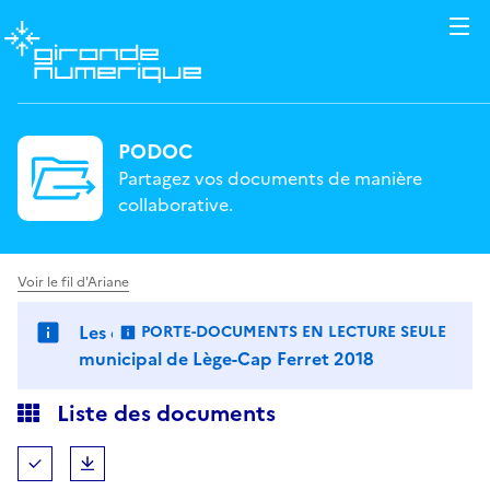
PODOC
Partagez vos documents de manière
collaborative.
Voir le fil d'Ariane
Les documents divers du conseil
PORTE-DOCUMENTS EN LECTURE SEULE
: LES FICHIERS NE SONT PAS MODIFIABLES.
municipal de Lège-Cap Ferret 2018
Liste des documents
Tout (dé)sélectionner
Télécharger