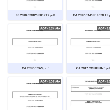
BS 2018 CORPS MORTS.pdf
CA 2017 CAISSE ECOLES.
PDF
-
1.24 Mo
PDF
-
1
CA 2017 CCAS.pdf
CA 2017 COMMUNE.pd
PDF
-
1.06 Mo
PDF
-
1