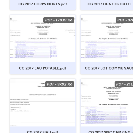
CG 2017 CORPS MORTS.pdf
CG 2017 DUNE CROUTET.
PDF
-
170.19 Ko
PDF
-
97
CG 2017 EAU POTABLE.pdf
CG 2017 LOT COMMUNAUX
PDF
-
97.02 Ko
PDF
-
211
CG 2017 SIVU.pdf
CG 2017 SPIC CAMPING.