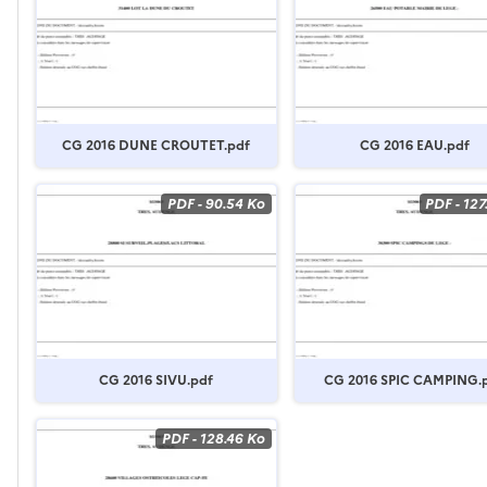
CG 2016 DUNE CROUTET.pdf
CG 2016 EAU.pdf
PDF
-
90.54 Ko
PDF
-
127
CG 2016 SIVU.pdf
CG 2016 SPIC CAMPING.
PDF
-
128.46 Ko