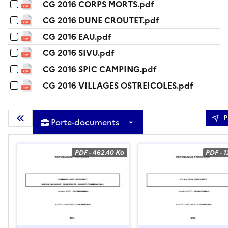
CG 2016 CORPS MORTS.pdf
CG 2016 DUNE CROUTET.pdf
CG 2016 EAU.pdf
CG 2016 SIVU.pdf
CG 2016 SPIC CAMPING.pdf
CG 2016 VILLAGES OSTREICOLES.pdf
P
Porte-documents
Masquer la liste des documents
PDF
-
462.40 Ko
PDF
-
1