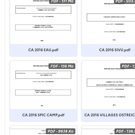
PDF
-
1.11 Mo
PDF
-
503.
CA 2016 EAU.pdf
CA 2016 SIVU.pdf
PDF
-
1.16 Mo
PDF
-
1
CA 2016 SPIC CAMP.pdf
CA 2016 VILLAGES OSTREIC
pdf
PDF
-
99.18 Ko
PDF
-
136.