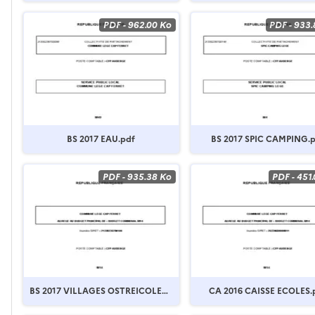
PDF
-
962.00 Ko
PDF
-
933.
BS 2017 EAU.pdf
BS 2017 SPIC CAMPING.
PDF
-
935.38 Ko
PDF
-
451
BS 2017 VILLAGES OSTREICOLES.
CA 2016 CAISSE ECOLES.
pdf