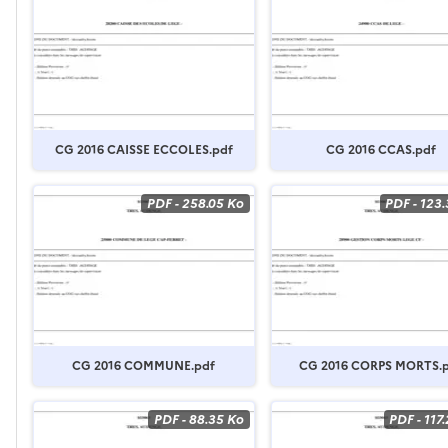
CG 2016 CAISSE ECCOLES.pdf
CG 2016 CCAS.pdf
PDF
-
258.05 Ko
PDF
-
123.
CG 2016 COMMUNE.pdf
CG 2016 CORPS MORTS.
PDF
-
88.35 Ko
PDF
-
117