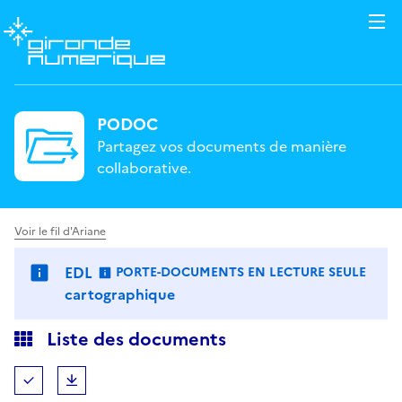
PODOC
Partagez vos documents de manière
collaborative.
Voir le fil d'Ariane
EDL SAGE EGMA - Atlas
PORTE-DOCUMENTS EN LECTURE SEULE
: LES FICHIERS NE SONT PAS MODIFIABLES.
cartographique
Liste des documents
Tout (dé)sélectionner
Télécharger