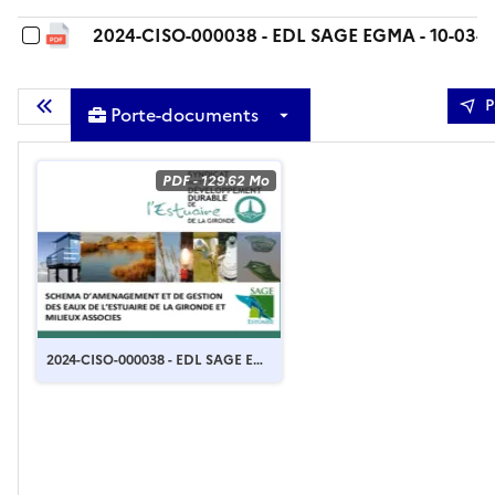
2024-CISO-000038 - EDL SAGE EGMA - 10-03-202
P
Porte-documents
Masquer la liste des documents
PDF
-
129.62 Mo
2024-CISO-000038 - EDL SAGE EG
MA - 10-03-2026 - atlas carto.pdf