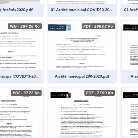
ng Arrêtés 2020.pdf
01-Arrêté municipal COVID10-202
01-Arrê
0.pdf
0.pdf
PDF
-
284.28 Ko
PDF
-
266.02 Ko
unicipal COVID13-202
Arrêté municipal 290-2020.pdf
Arr
PDF
-
37.73 Ko
PDF
-
77.99 Ko