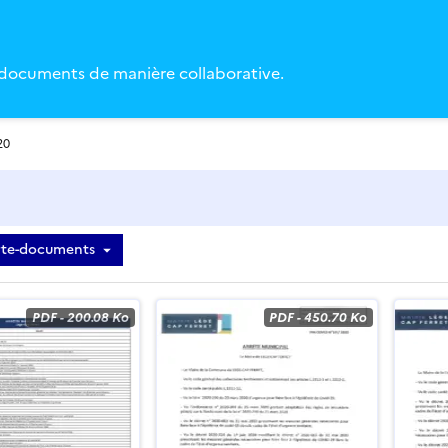
 documents de manière collaborative.
20
rte-documents
iste des documents
PDF
-
200.08 Ko
PDF
-
450.70 Ko