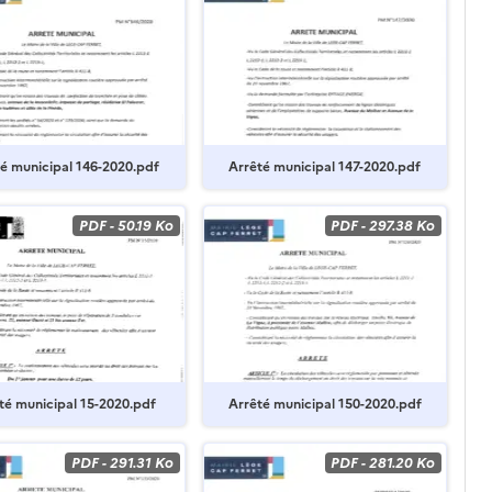
é municipal 146-2020.pdf
Arrêté municipal 147-2020.pdf
PDF
-
50.19 Ko
PDF
-
297.38 Ko
té municipal 15-2020.pdf
Arrêté municipal 150-2020.pdf
PDF
-
291.31 Ko
PDF
-
281.20 Ko