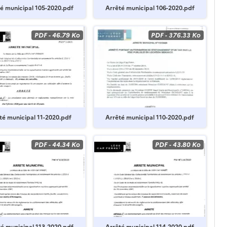
é municipal 105-2020.pdf
Arrêté municipal 106-2020.pdf
PDF
-
46.79 Ko
PDF
-
376.33 Ko
té municipal 11-2020.pdf
Arrêté municipal 110-2020.pdf
PDF
-
44.34 Ko
PDF
-
43.80 Ko