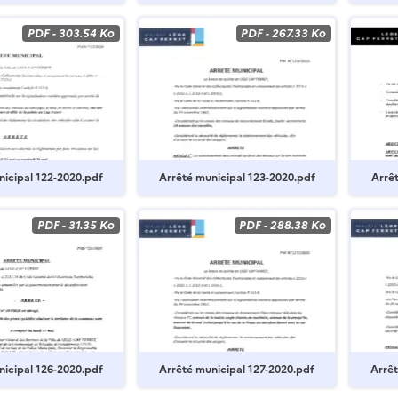
PDF
-
303.54 Ko
PDF
-
267.33 Ko
nicipal 122-2020.pdf
Arrêté municipal 123-2020.pdf
Arrêt
PDF
-
31.35 Ko
PDF
-
288.38 Ko
nicipal 126-2020.pdf
Arrêté municipal 127-2020.pdf
Arrêt