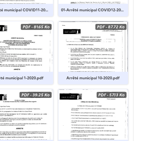
té municipal COVID11-202
01-Arrêté municipal COVID12-202
0.pdf
PDF
-
81.65 Ko
PDF
-
87.72 Ko
êté municipal 1-2020.pdf
Arrêté municipal 10-2020.pdf
PDF
-
39.25 Ko
PDF
-
57.13 Ko