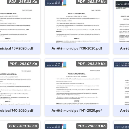
PDF
-
265.33 Ko
PDF
-
262.54 Ko
nicipal 137-2020.pdf
Arrêté municipal 138-2020.pdf
Arrêt
PDF
-
293.07 Ko
PDF
-
293.89 Ko
nicipal 140-2020.pdf
Arrêté municipal 141-2020.pdf
Arrêt
PDF
-
309.35 Ko
PDF
-
290.50 Ko