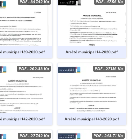
PDF
-
347.42 Ko
PDF
-
47.56 Ko
é municipal 139-2020.pdf
Arrêté municipal 14-2020.pdf
PDF
-
262.33 Ko
PDF
-
271.16 Ko
é municipal 142-2020.pdf
Arrêté municipal 143-2020.pdf
PDF
-
277.42 Ko
PDF
-
243.71 Ko