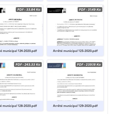
PDF
-
33.84 Ko
PDF
-
31.49 Ko
é municipal 124-2020.pdf
Arrêté municipal 125-2020.pdf
PDF
-
243.33 Ko
PDF
-
239.18 Ko
é municipal 128-2020.pdf
Arrêté municipal 129-2020.pdf