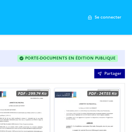
Se connecter
PORTE-DOCUMENTS EN ÉDITION PUBLIQUE
: LES FICHIERS PEUVENT ÊTRE MODIFIÉS DE MANIÈRE 
Partager
PDF
-
299.74 Ko
PDF
-
247.55 Ko