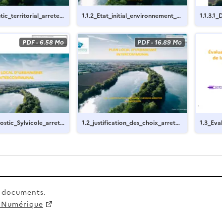
df
tic_territorial_arrete-t
1.1.2_Etat_initial_environnement_ar
1.1.3.1_
df
rete-tampon.pdf
rrete-
pdf
PDF
-
6.58 Mo
PDF
-
16.89 Mo
nostic_Sylvicole_arrete
1.2_justification_des_choix_arrete-
1.3_Eva
tampon.pdf
e-tamp
e documents.
 Numérique