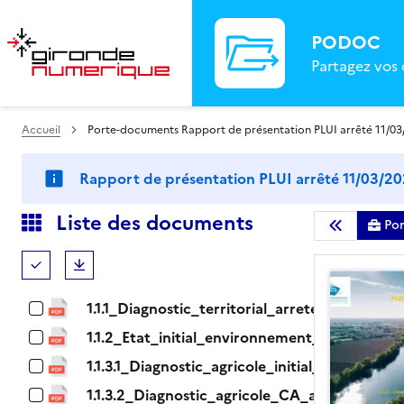
PODOC
Partagez vos
Accueil
Porte-documents Rapport de présentation PLUI arrêté 11/03
Rapport de présentation PLUI arrêté 11/03/2
Liste des documents
Po
Masquer la l
Tout (dé)sélectionner
Télécharger
1.1.1_Diagnostic_territorial_arrete-tampon.pd
1.1.2_Etat_initial_environnement_arrete-tam
1.1.3.1_Diagnostic_agricole_initial_arrete-ta
1.1.3.2_Diagnostic_agricole_CA_arrete-tamp