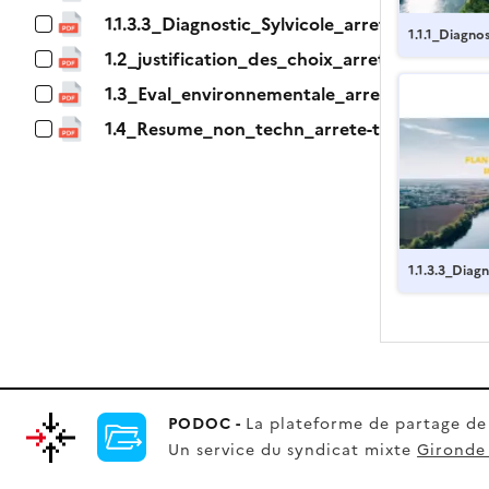
1.1.3.3_Diagnostic_Sylvicole_arrete-tampon.p
1.1.1_Diagnos
1.2_justification_des_choix_arrete-tampon.p
ampon.pdf
1.3_Eval_environnementale_arretee-tampon.
1.4_Resume_non_techn_arrete-tampon.pdf
1.1.3.3_Diag
-tampon.pdf
PODOC -
La plateforme de partage d
Un service du syndicat mixte
Gironde