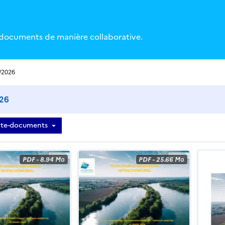
 documents de manière collaborative.
/2026
026
rte-documents
iste des documents
PDF
-
8.94 Mo
PDF
-
25.66 Mo
f
pon.pdf
mpon.pdf
on.pdf