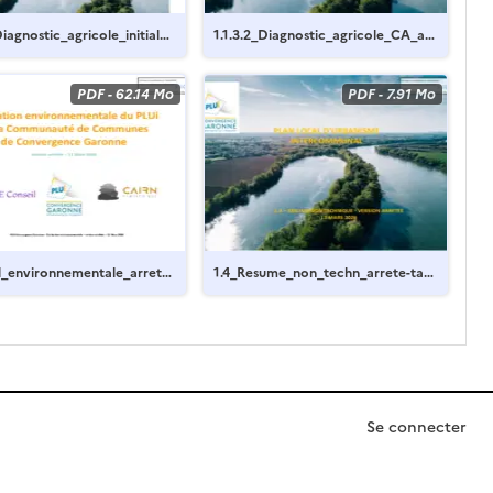
Diagnostic_agricole_initial_a
1.1.3.2_Diagnostic_agricole_CA_arr
tampon.pdf
ete-tampon.pdf
PDF
-
62.14 Mo
PDF
-
7.91 Mo
l_environnementale_arrete
1.4_Resume_non_techn_arrete-tam
on.pdf
pon.pdf
Se connecter