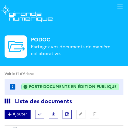
PODOC
Partagez vos documents de manière
collaborative.
Voir le fil d'Ariane
PV DES CONSEILS MUNICIPAUX 2026
PORTE-DOCUMENTS EN ÉDITION PUBLIQUE
: LES FICHIERS PEUVENT ÊTRE MODIFIÉS DE MANIÈR
Liste des documents
Ajouter
Tout (dé)sélectionner
Télécharger
Dupliquer
Renommer
Supprimer