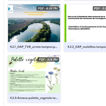
PDF
-
6.36 Mo
PDF
-
5.
4.2.1_OAP_TVB_arrete-tampon.pd
4.2.2_OAP_mobilites-tampo
f
PDF
-
3.15 Mo
4.2.3-Annexe-palette_vegetale-ta
mpon.pdf