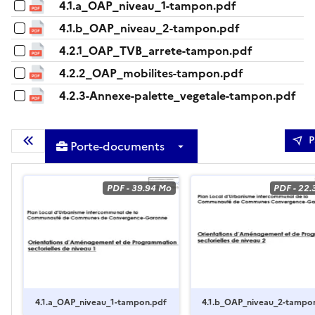
4.1.a_OAP_niveau_1-tampon.pdf
4.1.b_OAP_niveau_2-tampon.pdf
4.2.1_OAP_TVB_arrete-tampon.pdf
4.2.2_OAP_mobilites-tampon.pdf
4.2.3-Annexe-palette_vegetale-tampon.pdf
P
Porte-documents
Masquer la liste des documents
PDF
-
39.94 Mo
PDF
-
22.
4.1.a_OAP_niveau_1-tampon.pdf
4.1.b_OAP_niveau_2-tampo