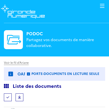
PODOC
Partagez vos documents de manière
collaborative.
Voir le fil d'Ariane
OAP PLUI arrêté 11/03/2026
PORTE-DOCUMENTS EN LECTURE SEULE
: LES FICHIERS NE SONT PAS MODIFIABLES.
Liste des documents
Tout (dé)sélectionner
Télécharger