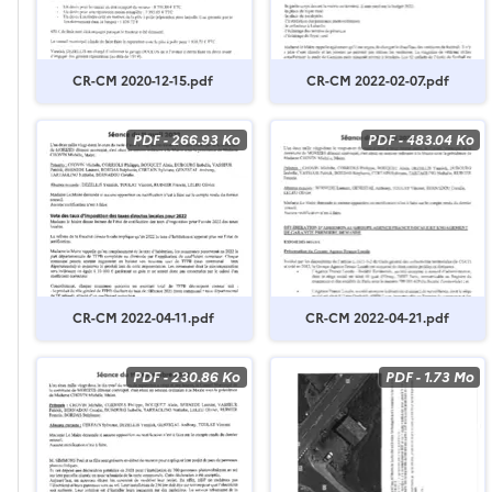
CR-CM 2020-12-15.pdf
CR-CM 2022-02-07.pdf
PDF
-
266.93 Ko
PDF
-
483.04 Ko
CR-CM 2022-04-11.pdf
CR-CM 2022-04-21.pdf
PDF
-
230.86 Ko
PDF
-
1.73 Mo