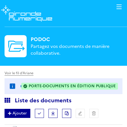
PODOC
Partagez vos documents de manière
collaborative.
Voir le fil d'Ariane
CONSEIL MUNICIPAL
PORTE-DOCUMENTS EN ÉDITION PUBLIQUE
: LES FICHIERS PEUVENT ÊTRE MODIFIÉS DE MANIÈR
Liste des documents
Ajouter
Tout (dé)sélectionner
Télécharger
Dupliquer
Renommer
Supprimer