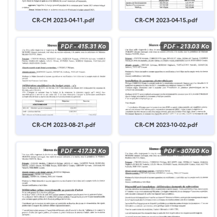
CR-CM 2023-04-11.pdf
CR-CM 2023-04-15.pdf
PDF
-
415.31 Ko
PDF
-
213.03 Ko
CR-CM 2023-08-21.pdf
CR-CM 2023-10-02.pdf
PDF
-
417.32 Ko
PDF
-
307.60 Ko