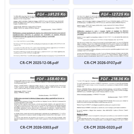
PDF
-
391.25 Ko
PDF
-
127.25 Ko
CR-CM 2025-12-08.pdf
CR-CM 2026-0107.pdf
PDF
-
358.40 Ko
PDF
-
218.36 Ko
CR-CM 2026-0303.pdf
CR-CM 2026-0320.pdf