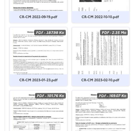
CR-CM 2022-09-19.pdf
CR-CM 2022-10-10.pdf
PDF
-
387.98 Ko
PDF
-
2.35 Mo
CR-CM 2023-01-23.pdf
CR-CM 2023-02-10.pdf
PDF
-
101.76 Ko
PDF
-
169.07 Ko