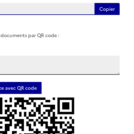
Copier
e-documents par QR code :
tte avec QR code