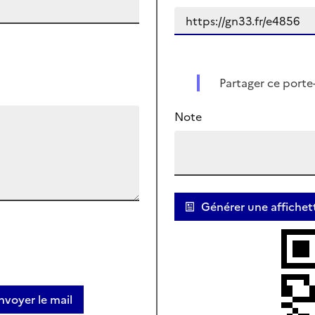
Partager ce port
Note
Générer une affiche
envoyer le mail