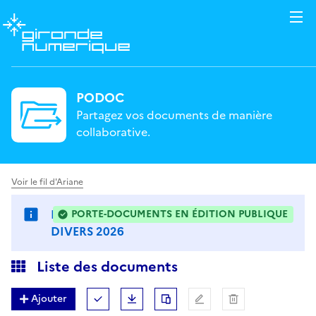
PODOC
Partagez vos documents de manière
collaborative.
Voir le fil d'Ariane
DOCUMENTS BUDGETAIRES ET
PORTE-DOCUMENTS EN ÉDITION PUBLIQUE
: LES FICHIERS PEUVENT ÊTRE MODIFIÉS DE MANIÈR
DIVERS 2026
Liste des documents
Ajouter
Tout (dé)sélectionner
Télécharger
Dupliquer
Renommer
Supprimer