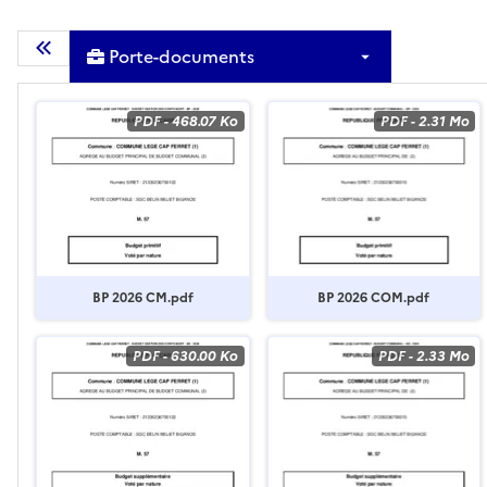
Porte-documents
Masquer la liste des documents
PDF
-
468.07 Ko
PDF
-
2.31 Mo
BP 2026 CM.pdf
BP 2026 COM.pdf
PDF
-
630.00 Ko
PDF
-
2.33 Mo